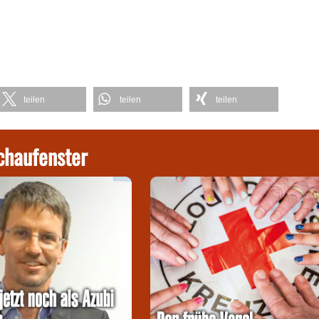
teilen
teilen
teilen
chaufenster