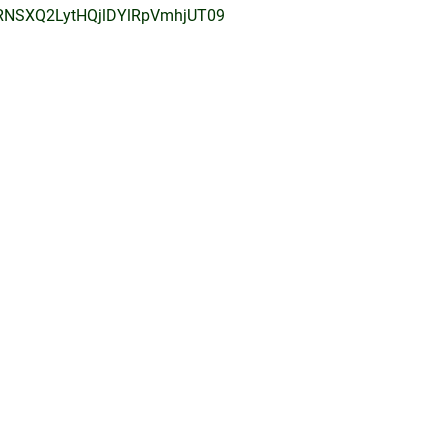
zRNSXQ2LytHQjlDYlRpVmhjUT09