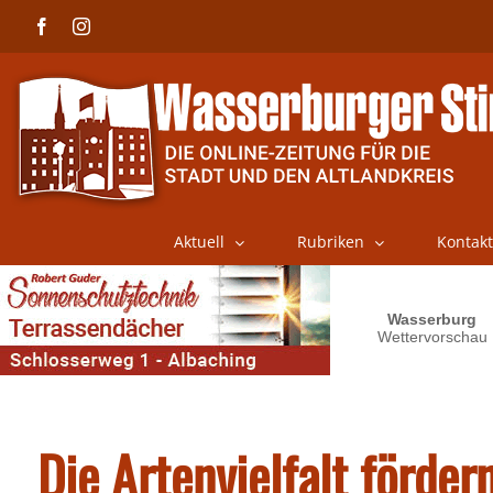
Skip
Facebook
Instagram
to
content
Aktuell
Rubriken
Kontakt
Die Artenvielfalt förder