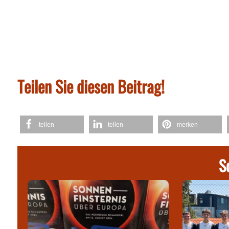
Teilen Sie diesen Beitrag!
teilen
teilen
merken
S