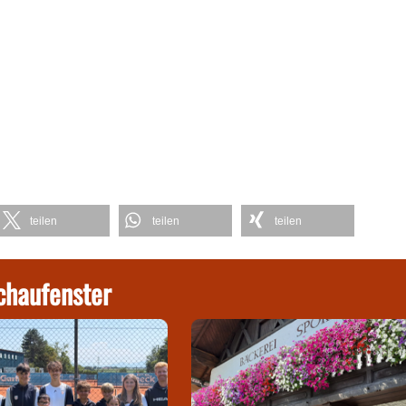
teilen
teilen
teilen
chaufenster