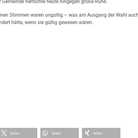
r Gemeinde herrschte heute hingegen große Ruhe.
enen Stimmen waren ungültig – was am Ausgang der Wahl auc
dert hätte, wenn sie gültig gewesen wären.
teilen
teilen
teilen