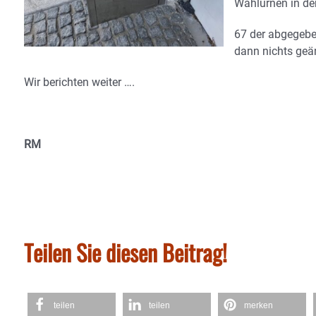
Wahlurnen in de
67 der abgegeb
dann nichts geän
Wir berichten weiter ….
RM
Teilen Sie diesen Beitrag!
teilen
teilen
merken