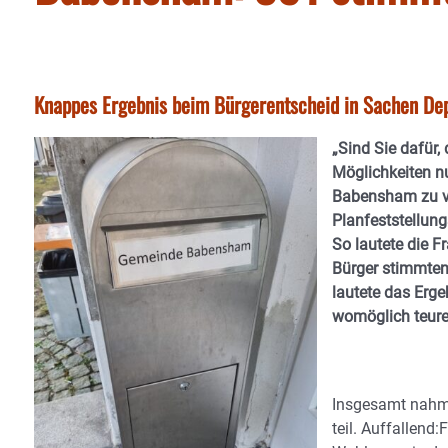
Knappes Ergebnis beim Bürgerentscheid in Sachen Depo
„Sind Sie dafür
Möglichkeiten n
Babensham zu ve
Planfeststellun
So lautete die 
Bürger stimmten
lautete das Erge
womöglich teuren
Insgesamt nahme
teil. Auffallend