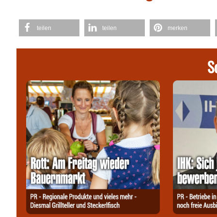
teilen
teilen
merken
S