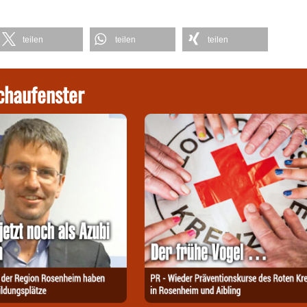
teilen
teilen
teilen
chaufenster