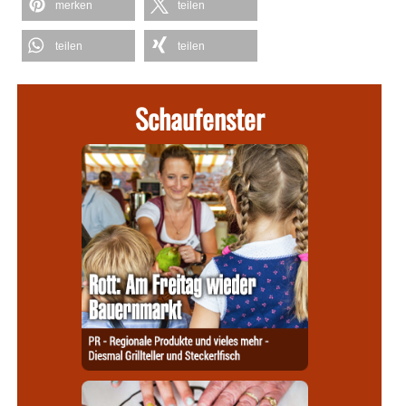
merken
teilen
teilen
teilen
Schaufenster