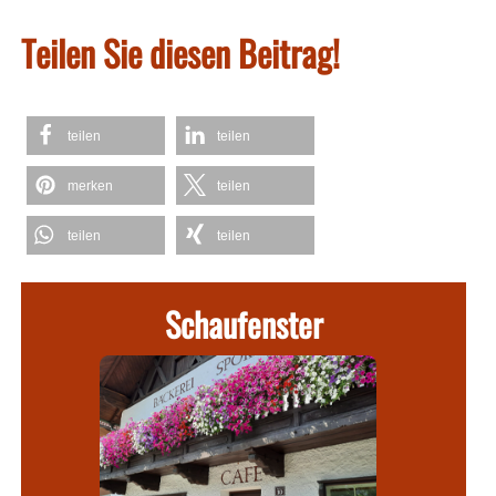
Teilen Sie diesen Beitrag!
teilen
teilen
merken
teilen
teilen
teilen
Schaufenster