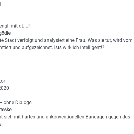
l
engl. mit dt. UT
gödie
nte Stadt verfolgt und analysiert eine Frau. Was sie tut, wird vom
etiert und aufgezeichnet. Ists wirklich intelligent!?
tor
2020
– ohne Dialoge
oteske
rt sich mit harten und unkonventionellen Bandagen gegen das
s.