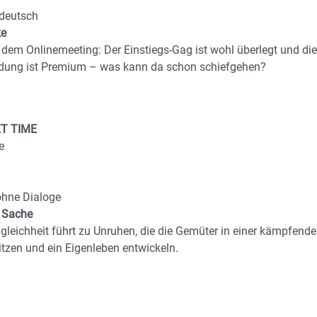
 deutsch
ke
 dem Onlinemeeting: Der Einstiegs-Gag ist wohl überlegt und die
ndung ist Premium – was kann da schon schiefgehen?
XT TIME
e
ohne Dialoge
e Sache
ngleichheit führt zu Unruhen, die die Gemüter in einer kämpfend
tzen und ein Eigenleben entwickeln.