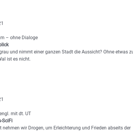
21
lm – ohne Dialoge
blick
 grau und nimmt einer ganzen Stadt die Aussicht? Ohne etwas z
al ist es nicht.
21
engl. mit dt. UT
-SciFi
lt nehmen wir Drogen, um Erleichterung und Frieden abseits der