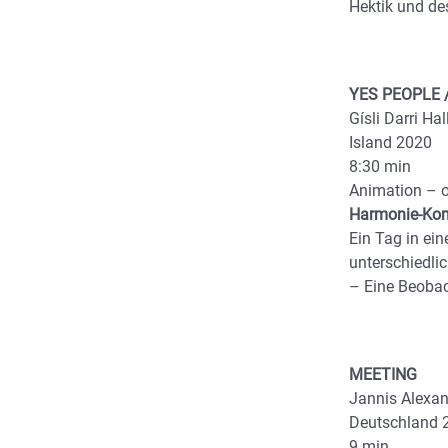
Hektik und des
YES PEOPLE /
Gísli Darri Ha
Island 2020
8:30 min
Animation – 
Harmonie-Ko
Ein Tag in ei
unterschiedli
– Eine Beobac
MEETING
Jannis Alexan
Deutschland 
9 min