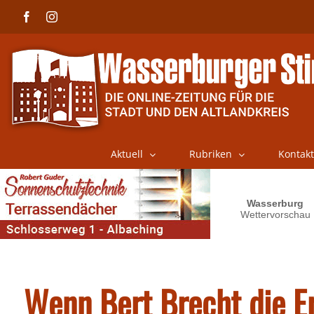
Skip
Facebook
Instagram
to
content
Aktuell
Rubriken
Kontakt
Wenn Bert Brecht die Er