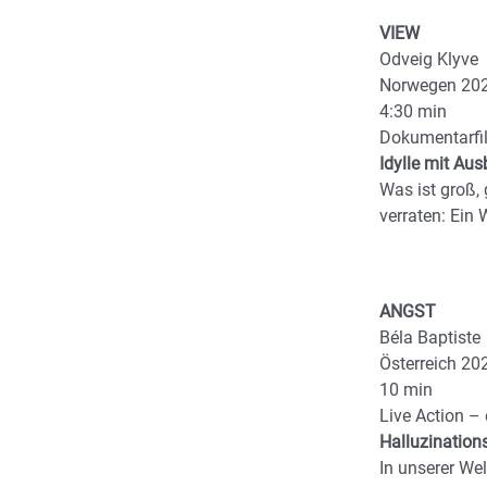
VIEW
Odveig Klyve
Norwegen 20
4:30 min
Dokumentarfi
Idylle mit Aus
Was ist groß,
verraten: Ein W
ANGST
Béla Baptiste
Österreich 20
10 min
Live Action – 
Halluzinations
In unserer We