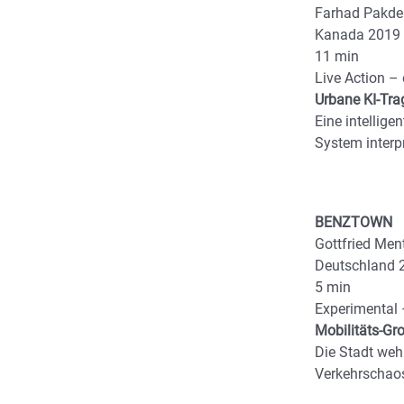
Farhad Pakde
Kanada 2019
11 min
Live Action – 
Urbane KI-Tra
Eine intellige
System interpr
BENZTOWN
Gottfried Men
Deutschland 
5 min
Experimental 
Mobilitäts-Gr
Die Stadt weh
Verkehrschao