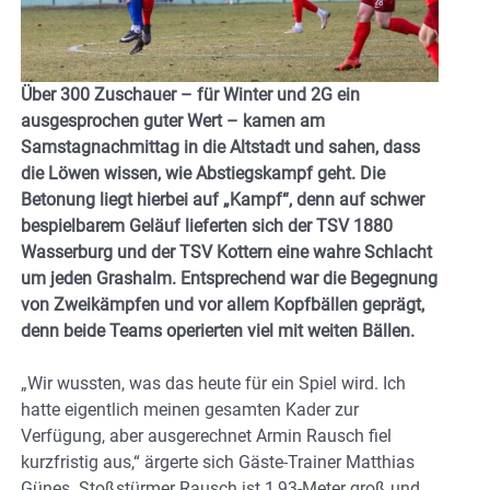
Über 300 Zuschauer – für Winter und 2G ein
ausgesprochen guter Wert – kamen am
Samstagnachmittag in die Altstadt und sahen, dass
die Löwen wissen, wie Abstiegskampf geht. Die
Betonung liegt hierbei auf „Kampf“, denn auf schwer
bespielbarem Geläuf lieferten sich der TSV 1880
Wasserburg und der TSV Kottern eine wahre Schlacht
um jeden Grashalm. Entsprechend war die Begegnung
von Zweikämpfen und vor allem Kopfbällen geprägt,
denn beide Teams operierten viel mit weiten Bällen.
„Wir wussten, was das heute für ein Spiel wird. Ich
hatte eigentlich meinen gesamten Kader zur
Verfügung, aber ausgerechnet Armin Rausch fiel
kurzfristig aus,“ ärgerte sich Gäste-Trainer Matthias
Günes. Stoßstürmer Rausch ist 1,93-Meter groß und