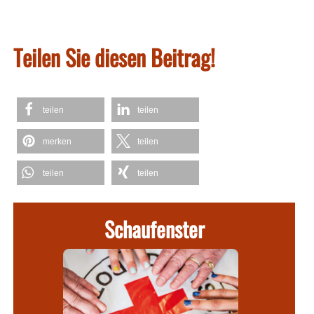
Teilen Sie diesen Beitrag!
teilen
teilen
merken
teilen
teilen
teilen
Schaufenster