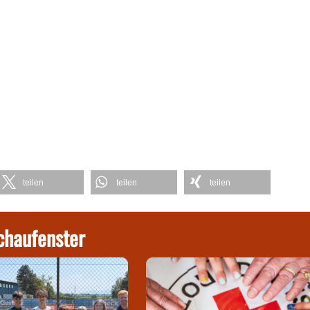
teilen
teilen
teilen
chaufenster