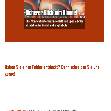
Haben Sie einen Fehler entdeckt? Dann schreiben Sie uns
gerne!
Von
Renate Drax
|
Mi. 16.2.2022 - 15:39
|
Kategorien: