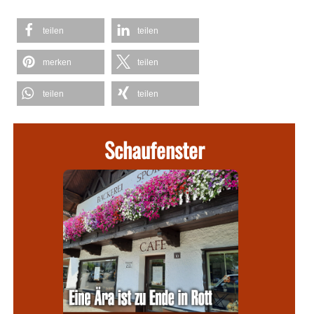
teilen
teilen
merken
teilen
teilen
teilen
Schaufenster