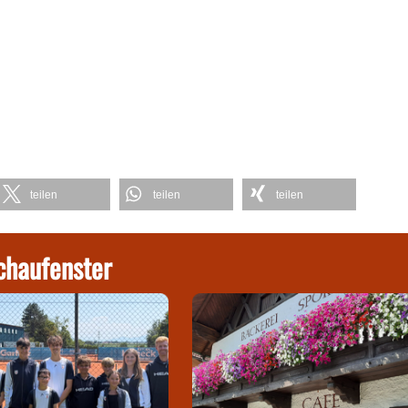
teilen
teilen
teilen
chaufenster