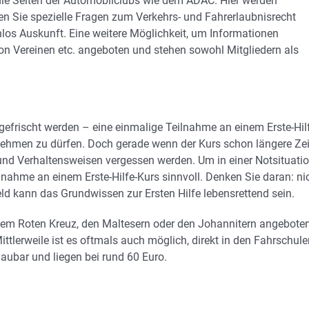
 die Seiten der Automobilclubs wie dem ADAC. Hier werden
en Sie spezielle Fragen zum Verkehrs- und Fahrerlaubnisrecht
los Auskunft. Eine weitere Möglichkeit, um Informationen
on Vereinen etc. angeboten und stehen sowohl Mitgliedern als
gefrischt werden – eine einmalige Teilnahme an einem Erste-Hil
lnehmen zu dürfen. Doch gerade wenn der Kurs schon längere Zei
e und Verhaltensweisen vergessen werden. Um in einer Notsituati
eilnahme an einem Erste-Hilfe-Kurs sinnvoll. Denken Sie daran: ni
d kann das Grundwissen zur Ersten Hilfe lebensrettend sein.
em Roten Kreuz, den Maltesern oder den Johannitern angeboten
ittlerweile ist es oftmals auch möglich, direkt in den Fahrschul
aubar und liegen bei rund 60 Euro.