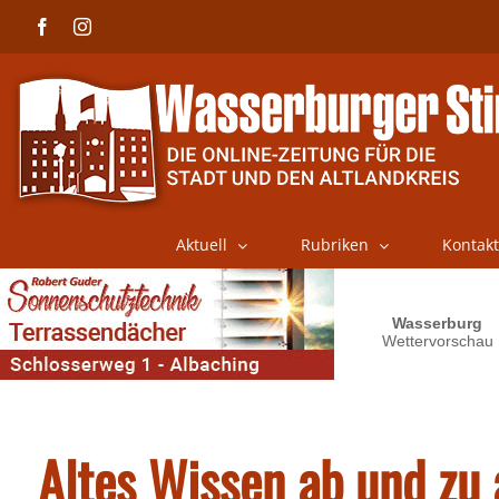
Skip
Facebook
Instagram
to
content
Aktuell
Rubriken
Kontakt
Altes Wissen ab und zu 