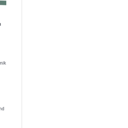
m
nik
nd