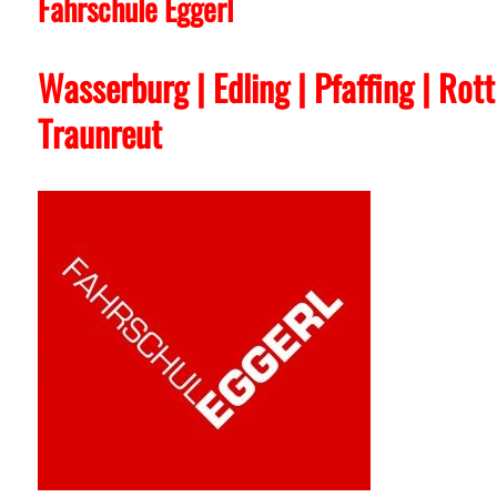
Fahrschule Eggerl
Wasserburg | Edling | Pfaffing | Rot
Traunreut