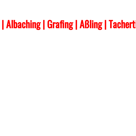
t | Albaching
| Grafing
| Aßling
| Tacher