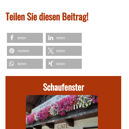
Teilen Sie diesen Beitrag!
teilen
teilen
merken
teilen
teilen
teilen
Schaufenster