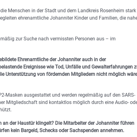
ür die Menschen in der Stadt und dem Landkreis Rosenheim stark
begleiten ehrenamtliche Johanniter Kinder und Familien, die nah
elmäßig zur Suche nach vermissten Personen aus – im
ildete Ehrenamtliche der Johanniter auch in der
belastende Ereignisse wie Tod, Unfälle und Gewalterfahrungen z
 die Unterstützung von fördernden Mitgliedern nicht möglich wäre
FP2-Masken ausgestattet und werden regelmäßig auf den SARS-
er Mitgliedschaft sind kontaktlos möglich durch eine Audio- od
hützt.
n an der Haustür klingelt? Die Mitarbeiter der Johanniter führen
dürfen kein Bargeld, Schecks oder Sachspenden annehmen.