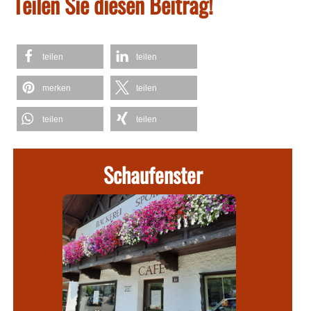
Teilen Sie diesen Beitrag!
teilen
teilen
merken
teilen
teilen
teilen
Schaufenster