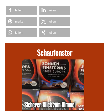
teilen
teilen
merken
teilen
teilen
teilen
Schaufenster