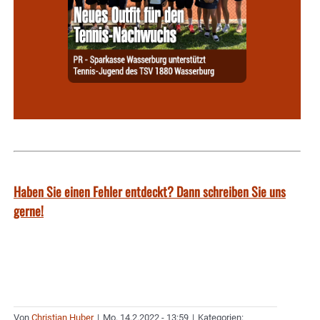
Haben Sie einen Fehler entdeckt? Dann schreiben Sie uns
gerne!
Von
Christian Huber
|
Mo. 14.2.2022 - 13:59
|
Kategorien: