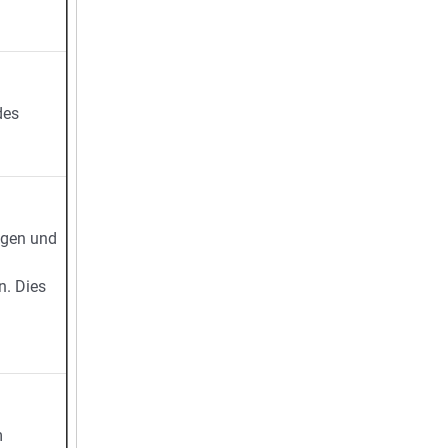
des
ngen und
n. Dies
m