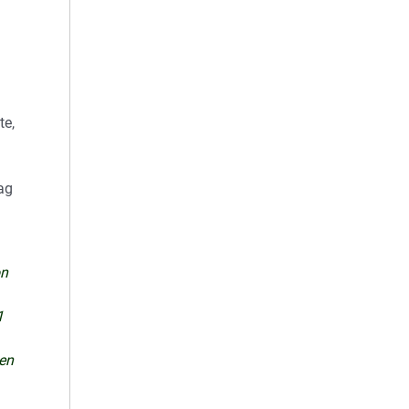
te,
ag
on
1
den