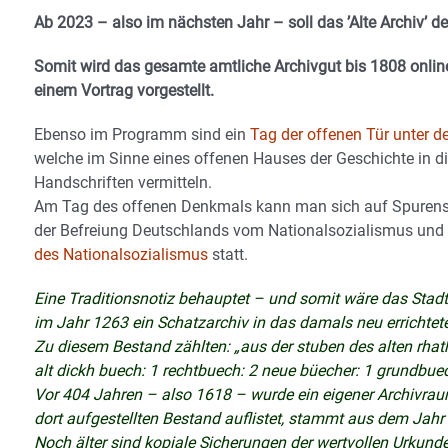
Ab 2023 – also im nächsten Jahr – soll das ’Alte Archiv’ der
Somit wird das gesamte amtliche Archivgut bis 1808 online
einem Vortrag vorgestellt.
Ebenso im Programm sind ein
Tag der offenen Tür unter d
welche im Sinne eines offenen Hauses der Geschichte in di
Handschriften vermitteln.
Am Tag des offenen Denkmals kann man sich auf Spuren
der Befreiung Deutschlands vom Nationalsozialismus und 
des Nationalsozialismus
statt.
Eine Traditionsnotiz behauptet – und somit wäre das Stad
im Jahr 1263 ein Schatzarchiv in das damals neu errichtet
Zu diesem Bestand zählten: „aus der stuben des alten rhatha
alt dickh buech: 1 rechtbuech: 2 neue büecher: 1 grundbuec
Vor 404 Jahren – also 1618 – wurde ein eigener Archivraum
dort aufgestellten Bestand auflistet, stammt aus dem Jahr
Noch älter sind kopiale Sicherungen der wertvollen Urkun