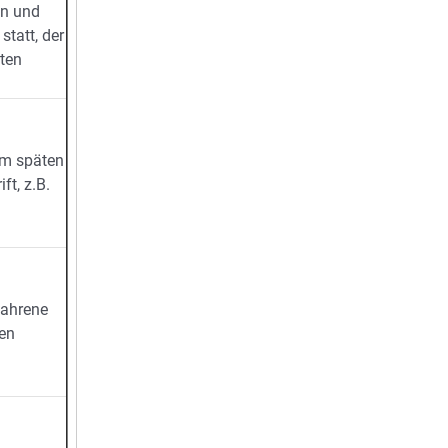
en und
tatt, der
ten
em späten
ft, z.B.
fahrene
ten