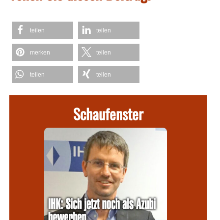
teilen
teilen
merken
teilen
teilen
teilen
Schaufenster