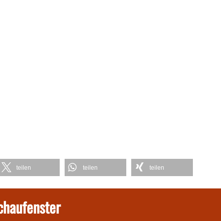
teilen
teilen
teilen
chaufenster