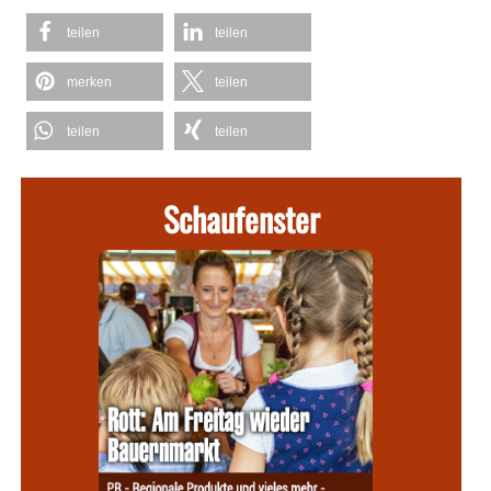
teilen
teilen
merken
teilen
teilen
teilen
Schaufenster