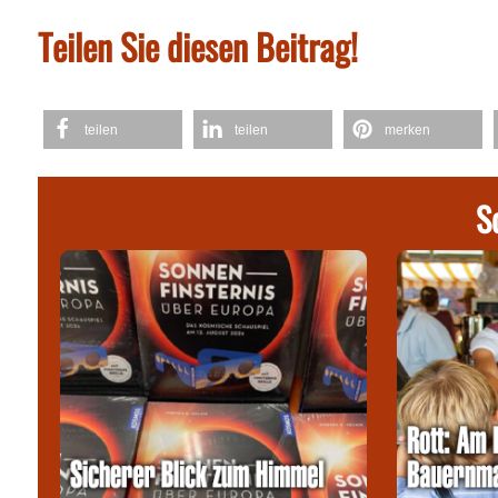
Teilen Sie diesen Beitrag!
teilen
teilen
merken
S