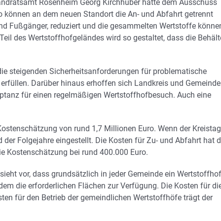
m Landratsamt Rosenheim Georg Kirchhuber hatte dem Ausschuss
So können an dem neuen Standort die An- und Abfahrt getrennt
 und Fußgänger, reduziert und die gesammelten Wertstoffe könne
il des Wertstoffhofgeländes wird so gestaltet, dass die Behält
 die steigenden Sicherheitsanforderungen für problematische
u erfüllen. Darüber hinaus erhoffen sich Landkreis und Gemeinde
eptanz für einen regelmäßigen Wertstoffhofbesuch. Auch eine
Kostenschätzung von rund 1,7 Millionen Euro. Wenn der Kreistag
der Folgejahre eingestellt. Die Kosten für Zu- und Abfahrt hat d
die Kostenschätzung bei rund 400.000 Euro.
eht vor, dass grundsätzlich in jeder Gemeinde ein Wertstoffho
zudem die erforderlichen Flächen zur Verfügung. Die Kosten für di
ten für den Betrieb der gemeindlichen Wertstoffhöfe trägt der