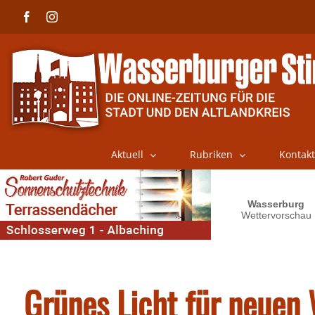
Skip
Facebook
Instagram
to
content
Aktuell
Rubriken
Kontakt
Grünes Licht für neuen 