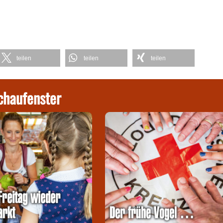
teilen
teilen
teilen
chaufenster