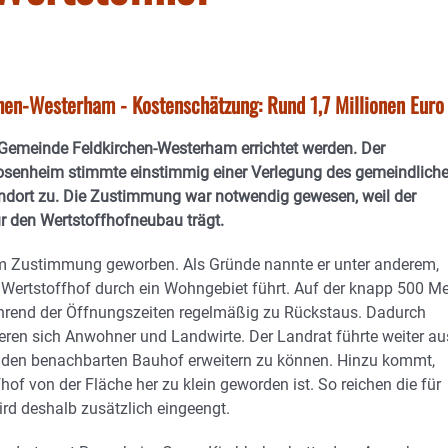
chen-Westerham - Kostenschätzung: Rund 1,7 Millionen Eur
 Gemeinde Feldkirchen-Westerham errichtet werden. Der
osenheim stimmte einstimmig einer Verlegung des gemeindlich
ndort zu. Die Zustimmung war notwendig gewesen, weil der
r den Wertstoffhofneubau trägt.
um Zustimmung geworben. Als Gründe nannte er unter anderem,
Wertstoffhof durch ein Wohngebiet führt. Auf der knapp 500 Me
ährend der Öffnungszeiten regelmäßig zu Rückstaus. Dadurch
en sich Anwohner und Landwirte. Der Landrat führte weiter au
 den benachbarten Bauhof erweitern zu können. Hinzu kommt,
of von der Fläche her zu klein geworden ist. So reichen die für
ird deshalb zusätzlich eingeengt.