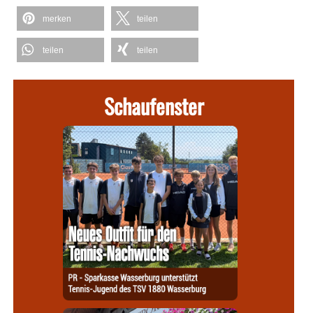
merken
teilen
teilen
teilen
Schaufenster