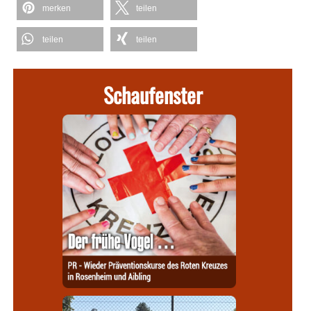
merken
teilen
teilen
teilen
Schaufenster