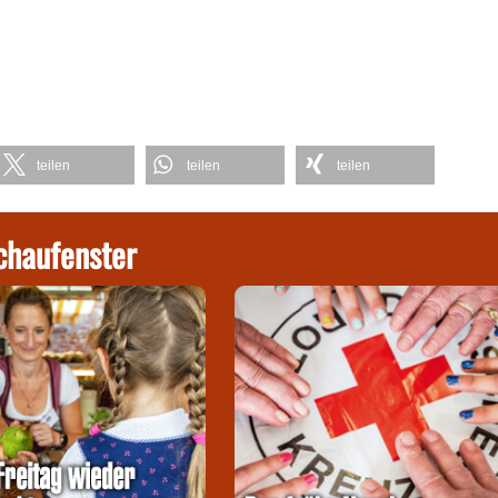
teilen
teilen
teilen
chaufenster