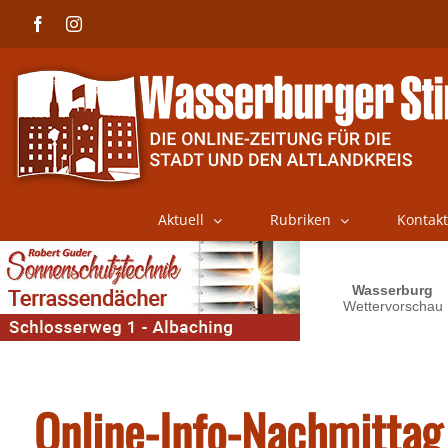
Skip
Facebook
Instagram
to
content
Aktuell
Rubriken
Kontakt
Online-Info-Nachmittag