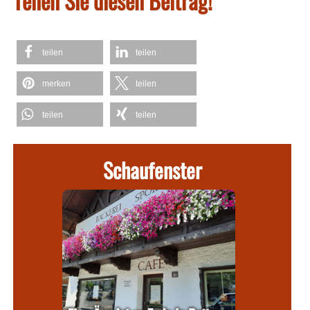
Teilen Sie diesen Beitrag!
teilen
teilen
merken
teilen
teilen
teilen
Schaufenster