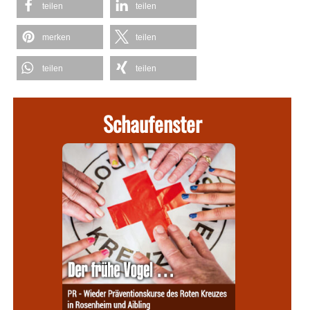
teilen
teilen
merken
teilen
teilen
teilen
Schaufenster