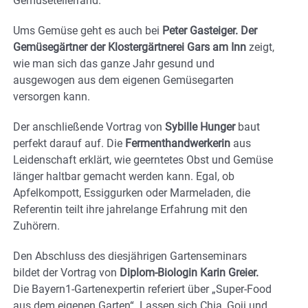
Gemüsetellerrand.
Ums Gemüse geht es auch bei
Peter Gasteiger. Der
Gemüsegärtner der Klostergärtnerei Gars am Inn
zeigt,
wie man sich das ganze Jahr gesund und
ausgewogen aus dem eigenen Gemüsegarten
versorgen kann.
Der anschließende Vortrag von
Sybille Hunger
baut
perfekt darauf auf. Die
Fermenthandwerkerin
aus
Leidenschaft erklärt, wie geerntetes Obst und Gemüse
länger haltbar gemacht werden kann. Egal, ob
Apfelkompott, Essiggurken oder Marmeladen, die
Referentin teilt ihre jahrelange Erfahrung mit den
Zuhörern.
Den Abschluss des diesjährigen Gartenseminars
bildet der Vortrag von
Diplom-Biologin Karin Greier.
Die Bayern1-Gartenexpertin referiert über „Super-Food
aus dem eigenen Garten“. Lassen sich Chia, Goji und