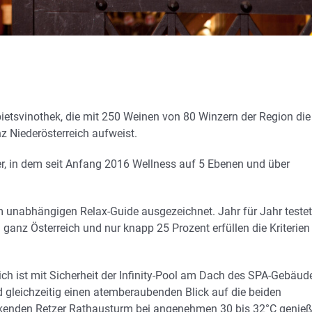
ietsvinothek, die mit 250 Weinen von 80 Winzern der Region die
nz Niederösterreich aufweist.
r, in dem seit Anfang 2016 Wellness auf 5 Ebenen und über
im unabhängigen Relax-Guide ausgezeichnet. Jahr für Jahr testet
anz Österreich und nur knapp 25 Prozent erfüllen die Kriterien 
ich ist mit Sicherheit der Infinity-Pool am Dach des SPA-Gebäud
gleichzeitig einen atemberaubenden Blick auf die beiden
kenden Retzer Rathausturm bei angenehmen 30 bis 32°C genieß