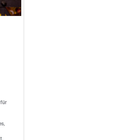
für
es,
t.