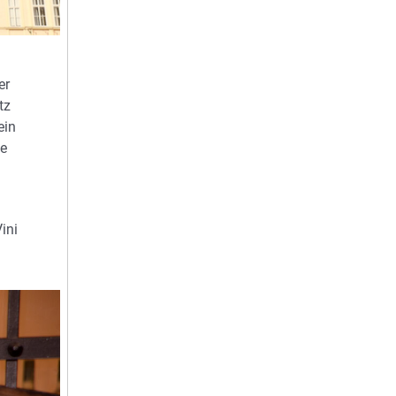
er
tz
ein
he
ini