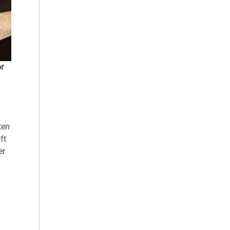
r
ten
ft
er