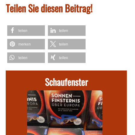
Teilen Sie diesen Beitrag!
teilen
teilen
merken
teilen
teilen
teilen
Schaufenster