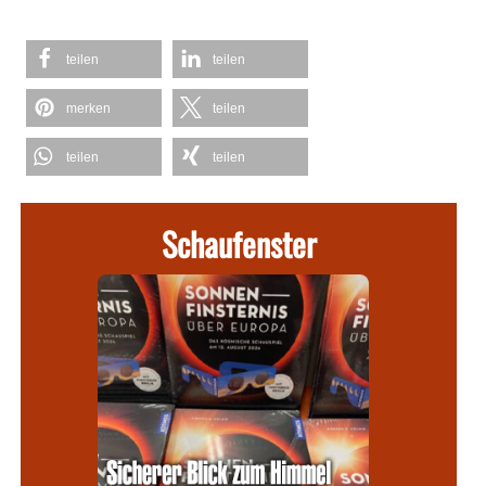
teilen
teilen
merken
teilen
teilen
teilen
Schaufenster