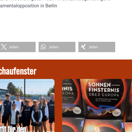
mentalopposition in Berlin
teilen
teilen
teilen
chaufenster