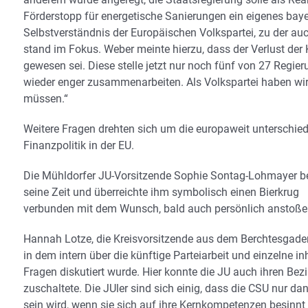
Förderstopp für energetische Sanierungen ein eigenes bay
Selbstverständnis der Europäischen Volkspartei, zu der a
stand im Fokus. Weber meinte hierzu, dass der Verlust der 
gewesen sei. Diese stelle jetzt nur noch fünf von 27 Regie
wieder enger zusammenarbeiten. Als Volkspartei haben wir 
müssen.“
Weitere Fragen drehten sich um die europaweit unterschiedl
Finanzpolitik in der EU.
Die Mühldorfer JU-Vorsitzende Sophie Sontag-Lohmayer be
seine Zeit und überreichte ihm symbolisch einen Bierkrug
verbunden mit dem Wunsch, bald auch persönlich anstoße
Hannah Lotze, die Kreisvorsitzende aus dem Berchtesgaden
in dem intern über die künftige Parteiarbeit und einzelne in
Fragen diskutiert wurde. Hier konnte die JU auch ihren Be
zuschaltete. Die JUler sind sich einig, dass die CSU nur dan
sein wird, wenn sie sich auf ihre Kernkompetenzen besinn