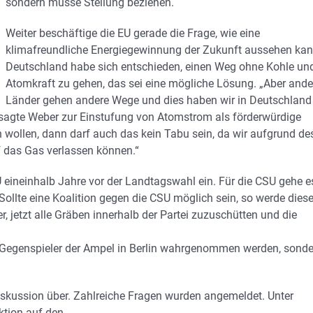
sondern müsse Stellung beziehen.
Weiter beschäftige die EU gerade die Frage, wie eine
klimafreundliche Energiegewinnung der Zukunft aussehen kan
Deutschland habe sich entschieden, einen Weg ohne Kohle un
Atomkraft zu gehen, das sei eine mögliche Lösung. „Aber ande
Länder gehen andere Wege und dies haben wir in Deutschland
n“, sagte Weber zur Einstufung von Atomstrom als förderwürdige
n wollen, dann darf auch das kein Tabu sein, da wir aufgrund de
 das Gas verlassen können.“
U eineinhalb Jahre vor der Landtagswahl ein. Für die CSU gehe e
Sollte eine Koalition gegen die CSU möglich sein, so werde dies
 jetzt alle Gräben innerhalb der Partei zuzuschütten und die
s Gegenspieler der Ampel in Berlin wahrgenommen werden, sond
e Diskussion über. Zahlreiche Fragen wurden angemeldet. Unter
ktion auf den