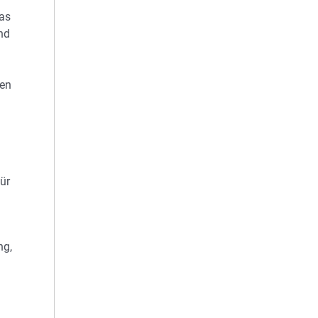
das
nd
len
ür
ng,