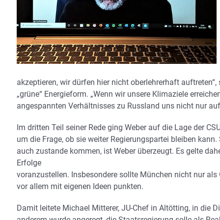
akzeptieren, wir dürfen hier nicht oberlehrerhaft auftrete
„grüne“ Energieform. „Wenn wir unsere Klimaziele erreiche
angespannten Verhältnisses zu Russland uns nicht nur auf
Im dritten Teil seiner Rede ging Weber auf die Lage der CS
um die Frage, ob sie weiter Regierungspartei bleiben kann. 
auch zustande kommen, ist Weber überzeugt. Es gelte daher,
Erfolge
voranzustellen. Insbesondere sollte München nicht nur al
vor allem mit eigenen Ideen punkten.
Damit leitete Michael Mitterer, JU-Chef in Altötting, in di
anderem wurde angeregt, die Staatsregierung solle als Rea