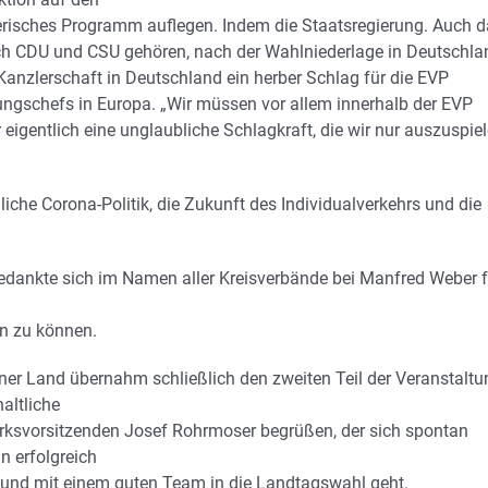
erisches Programm auflegen. Indem die Staatsregierung. Auch 
uch CDU und CSU gehören, nach der Wahlniederlage in Deutschla
Kanzlerschaft in Deutschland ein herber Schlag für die EVP
rungschefs in Europa. „Wir müssen vor allem innerhalb der EVP
eigentlich eine unglaubliche Schlagkraft, die wir nur auszuspie
iche Corona-Politik, die Zukunft des Individualverkehrs und die
dankte sich im Namen aller Kreisverbände bei Manfred Weber f
n zu können.
er Land übernahm schließlich den zweiten Teil der Veranstaltu
haltliche
zirksvorsitzenden Josef Rohrmoser begrüßen, der sich spontan
n erfolgreich
t und mit einem guten Team in die Landtagswahl geht.