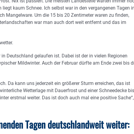
Frost. Nix ist passiert. Die meisten Landesteile warten immer no
n liegt kaum Schnee. Ich selbst war in den vergangenen Tagen 
ch Mangelware. Um die 15 bis 20 Zentimeter waren zu finden,
erlandschaften war man auch dort weit entfernt und das im
etter.
in Deutschland gelaufen ist. Dabei ist der in vielen Regionen
pischer Mildwinter. Auch der Februar dürfte am Ende zwei bis d
h. Da kann uns jederzeit ein größerer Sturm erreichen, das ist
ne winterliche Wetterlage mit Dauerfrost und einer Schneedecke bi
ter erstmal weiter. Das ist doch auch mal eine positive Sache“,
menden Tagen deutschlandweit weiter: