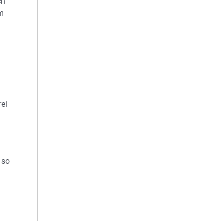
ch
im
rei
s
 so