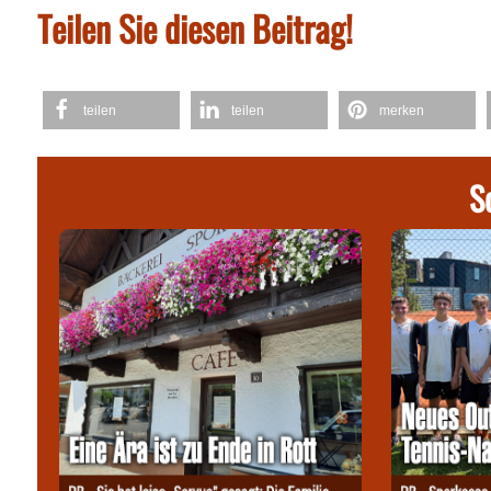
Teilen Sie diesen Beitrag!
teilen
teilen
merken
S