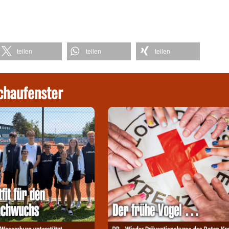
teilen
teilen
teilen
chaufenster