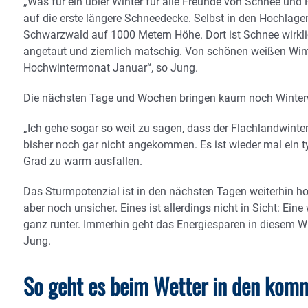
„Was für ein übler Winter für alle Freunde von Schnee und 
auf die erste längere Schneedecke. Selbst in den Hochlage
Schwarzwald auf 1000 Metern Höhe. Dort ist Schnee wirkli
angetaut und ziemlich matschig. Von schönen weißen Wint
Hochwintermonat Januar“, so Jung.
Die nächsten Tage und Wochen bringen kaum noch Winterw
„Ich gehe sogar so weit zu sagen, dass der Flachlandwinter 
bisher noch gar nicht angekommen. Es ist wieder mal ein ty
Grad zu warm ausfallen.
Das Sturmpotenzial ist in den nächsten Tagen weiterhin hoc
aber noch unsicher. Eines ist allerdings nicht in Sicht: Ei
ganz runter. Immerhin geht das Energiesparen in diesem Win
Jung.
So geht es beim Wetter in den kom