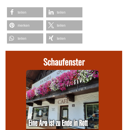
teilen
teilen
merken
teilen
teilen
teilen
Schaufenster