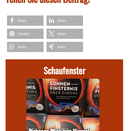
teilen
teilen
merken
teilen
teilen
teilen
Schaufenster