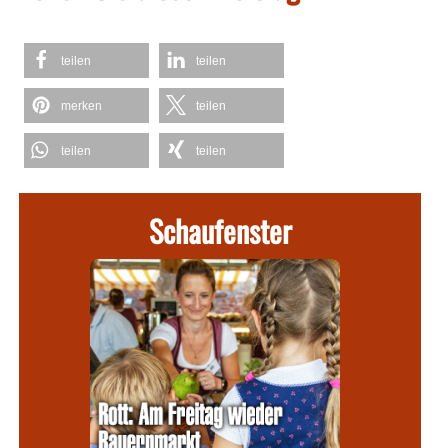
teilen
teilen
merken
teilen
teilen
teilen
Schaufenster