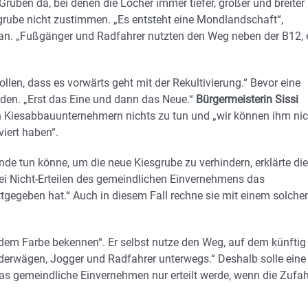
uben da, bei denen die Löcher immer tiefer, größer und breiter
rube nicht zustimmen. „Es entsteht eine Mondlandschaft“,
n an. „Fußgänger und Radfahrer nutzten den Weg neben der B12, 
llen, dass es vorwärts geht mit der Rekultivierung.“ Bevor eine
rden. „Erst das Eine und dann das Neue.“
Bürgermeisterin Sissi
en Kiesabbauunternehmern nichts zu tun und „wir können ihm nic
iert haben“.
e tun könne, um die neue Kiesgrube zu verhindern, erklärte die
ei Nicht-Erteilen des gemeindlichen Einvernehmens das
tgegeben hat.“ Auch in diesem Fall rechne sie mit einem solche
zdem Farbe bekennen“. Er selbst nutze den Weg, auf dem künftig
erwägen, Jogger und Radfahrer unterwegs.“ Deshalb solle eine
 gemeindliche Einvernehmen nur erteilt werde, wenn die Zufah