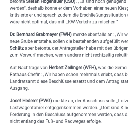
betonte
Stefan Högenauer (CSU).
„Es sind noch genügend Gr
werden“, deshalb könne er dem Vorhaben einer neuen Kiesg
kritisierte er und sprach zudem die Erschließungssituatio
wäre nicht optimal, das mit LKW-Verkehr zu mischen.“
Dr. Bernhard Grabmeyer (FWH)
merkte ebenfalls an: „Wir wo
neue Grube entstehe, sollen die bestehenden aufgefüllt we
Schätz
aber betonte, der Antragsteller habe mit den übrig
zum Vorwurf machen, wenn andere nicht rechtzeitig rekultiv
Auf Nachfrage von
Herbert Zeilinger (WFH),
was die Gemeind
Rathaus-Chefin: „Wir haben schon mehrmals erlebt, dass b
Landratsamt diese Beschlüsse ersetzt und dem Antrag stat
Ausgang.
Josef Hederer (PWG)
merkte an, der Ausschuss solle „trot
Lastwagenfahrer entgegenkommen werden. „Dort sind Kind
Forderung in den Beschluss aufgenommen werden, dass das
nicht entlang des Fuß- und Radweges erfolge.