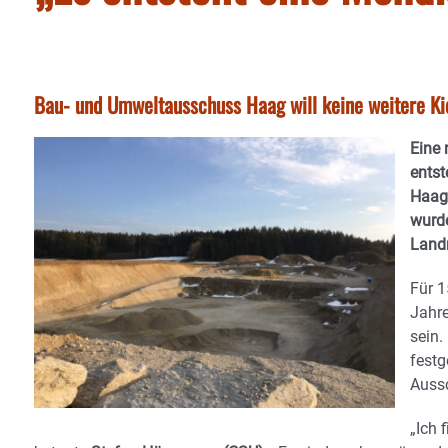
Bau- und Umweltausschuss Haag will keine weitere Kie
Eine 
entst
Haag 
wurde
Land
Für 1
Jahre
sein.
festg
Auss
„Ich 