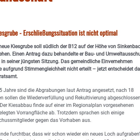
sgrube - Erschließungssituation ist nicht optimal
neue Kiesgrube soll südlich der B12 auf der Höhe von Sinkenba
ehen. Einen Antrag dazu behandelte er Bau- und Umweltaussch
in seiner jüngsten Sitzung. Das gemeindliche Einvernehmen
 aufgrund Stimmengleichheit nicht erteilt – jetzt entscheidet d
ratsamt.
5 Jahre sind die Abgrabungen laut Antrag angesetzt, nach 18
n sollen die Wiederverfüllung und Rekultivierung abgeschlosse
 Der Kiesabbau finde auf einer im Regionalplan vorgesehenen
elegten Vorrangfläche ab. Trotzdem sprachen sich einige
chussmitglieder gegen das Vorhaben aus.
finde furchtbar, dass wir schon wieder ein neues Loch aufgraben“