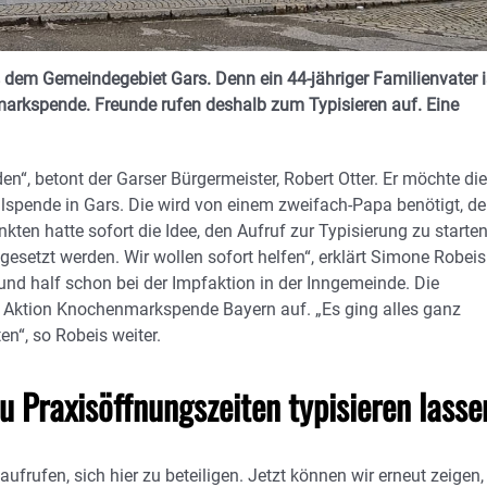
 dem Gemeindegebiet Gars. Denn ein 44-jähriger Familienvater i
arkspende. Freunde rufen deshalb zum Typisieren auf. Eine
den“, betont der Garser Bürgermeister, Robert Otter. Er möchte die
lspende in Gars. Die wird von einem zweifach-Papa benötigt, de
kten hatte sofort die Idee, den Aufruf zur Typisierung zu starten
gesetzt werden. Wir wollen sofort helfen“, erklärt Simone Robeis
 und half schon bei der Impfaktion in der Inngemeinde. Die
ng Aktion Knochenmarkspende Bayern auf. „Es ging alles ganz
en“, so Robeis weiter.
u Praxisöffnungszeiten typisieren lasse
ufrufen, sich hier zu beteiligen. Jetzt können wir erneut zeigen,