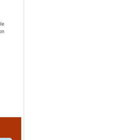
le
on