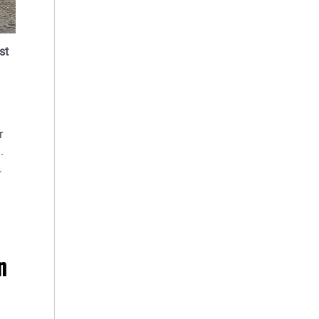
st
r
.
.
n