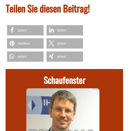
Teilen Sie diesen Beitrag!
teilen
teilen
merken
teilen
teilen
teilen
Schaufenster