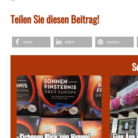
Teilen Sie diesen Beitrag!
teilen
teilen
merken
S