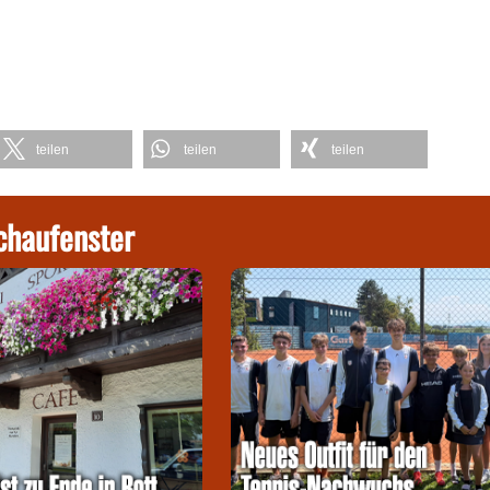
teilen
teilen
teilen
chaufenster