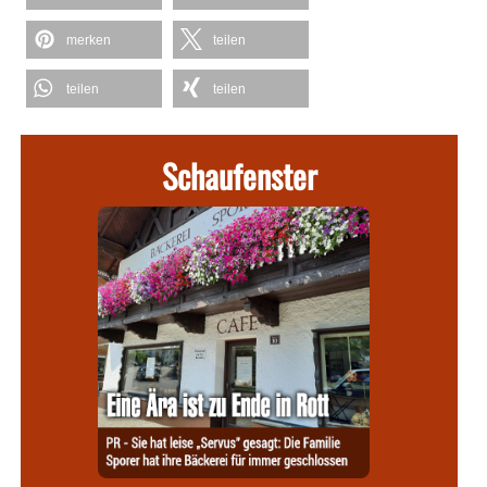
merken
teilen
teilen
teilen
Schaufenster