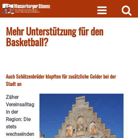
Skip
to
content
Mehr Unterstützung für den
Basketball?
Auch Schützenbrüder klopften für zusätzliche Gelder bei der
Stadt an
Zäher
Vereinsalltag
in der
Region: Die
stets
wechselnden