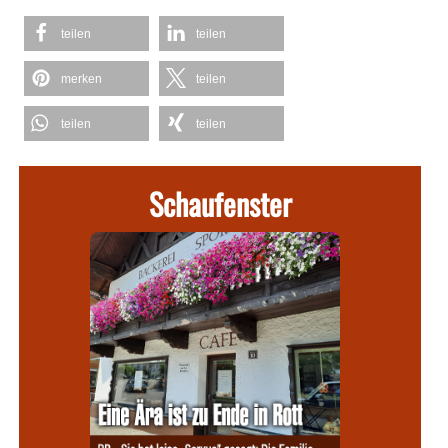
teilen
teilen
merken
teilen
teilen
teilen
Schaufenster