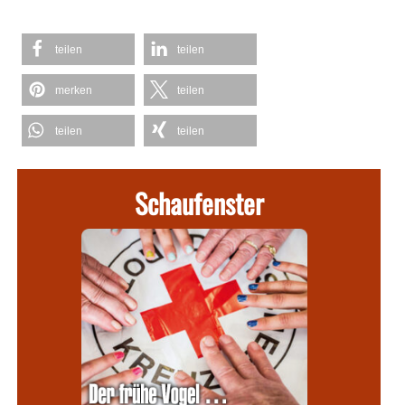
teilen
teilen
merken
teilen
teilen
teilen
Schaufenster