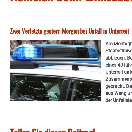
Zwei Verletzte gestern Morgen bei Unfall in Unterreit
Am Montagmor
Staatsstraße
abbiegen. B
eines 40-jäh
Unterreit unt
Zusammenpral
gebracht. De
aus Wang und
der Unfallstel