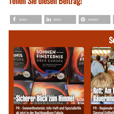
Teilen Sie diesen Beitrag!
teilen
teilen
merken
S