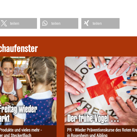
teilen
teilen
teilen
chaufenster