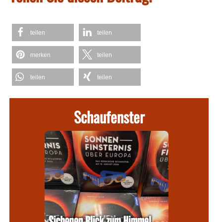
teilen
teilen
merken
teilen
teilen
teilen
Schaufenster