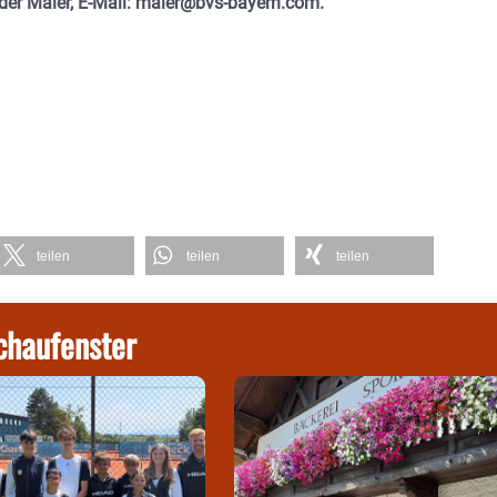
der Maier, E-Mail: maier@bvs-bayern.com.
teilen
teilen
teilen
chaufenster