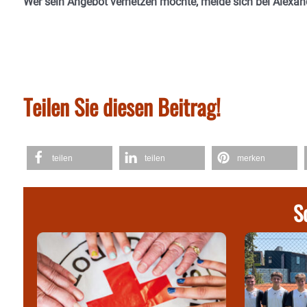
Wer sein Angebot vernetzen möchte, melde sich bei Alexan
Teilen Sie diesen Beitrag!
teilen
teilen
merken
S