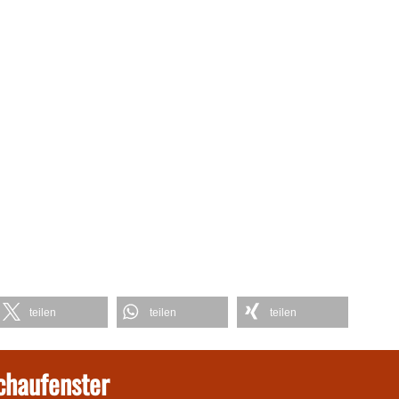
teilen
teilen
teilen
chaufenster