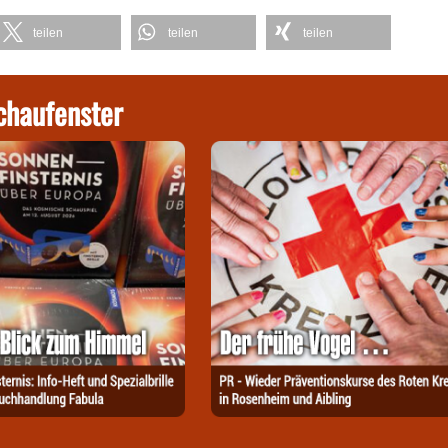
teilen
teilen
teilen
chaufenster