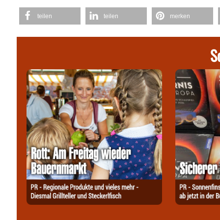
teilen
teilen
merken
S