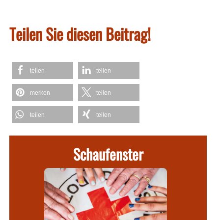
Teilen Sie diesen Beitrag!
teilen
teilen
merken
teilen
teilen
teilen
Schaufenster