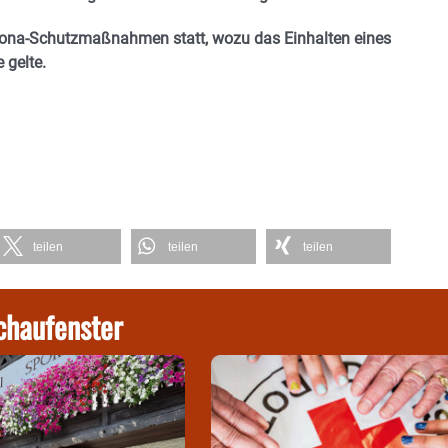
orona-Schutzmaßnahmen statt, wozu das Einhalten eines
 gelte.
teilen
teilen
teilen
chaufenster